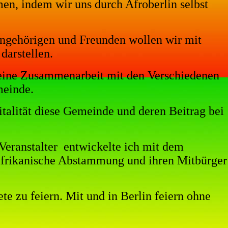
n, indem wir uns durch Afroberlin selbst
Angehörigen und Freunden wollen wir mit
darstellen.
h eine Zusammenarbeit mit den Verschiedenen
meinde.
italität diese Gemeinde und deren Beitrag bei
Veranstalter
entwickelte ich mit dem
afrikanische Abstammung und ihren Mitbürger
e zu feiern. Mit und in Berlin feiern ohne