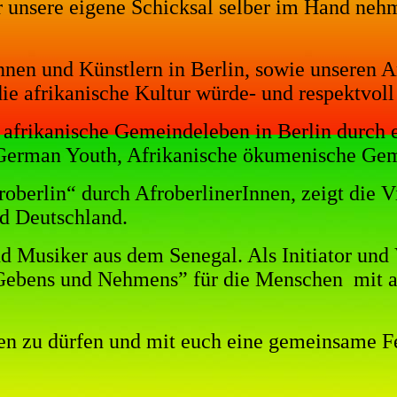
nsere eigene Schicksal selber im Hand nehme
nnen und Künstlern in Berlin, sowie unseren 
e afrikanische Kultur würde- und respektvoll 
e, afrikanische Gemeindeleben in Berlin durc
ro German Youth, Afrikanische ökumenische Ge
roberlin“ durch AfroberlinerInnen, zeigt die V
nd Deutschland.
d Musiker aus dem Senegal. Als Initiator und 
s Gebens und Nehmens” für die Menschen
mit 
en zu dürfen und mit euch eine gemeinsame Fet