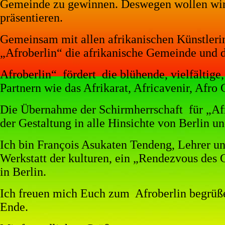
Gemeinde zu gewinnen. Deswegen wollen wir u
präsentieren.
Gemeinsam mit allen afrikanischen Künstleri
„Afroberlin“ die afrikanische Gemeinde und di
Afroberlin“
fördert
die blühende, vielfältig
Partnern wie das Afrikarat, Africavenir, Af
Die Übernahme der Schirmherrschaft
für „Af
der Gestaltung in alle Hinsichte von Berlin u
Ich bin François Asukaten Tendeng, Lehrer un
Werkstatt der kulturen, ein „Rendezvous de
in Berlin.
Ich freuen mich Euch zum
Afroberlin begrüß
Ende.